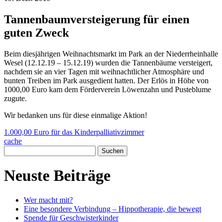
Tannenbaumversteigerung für einen
guten Zweck
Beim diesjährigen Weihnachtsmarkt im Park an der Niederrheinhalle
Wesel (12.12.19 – 15.12.19) wurden die Tannenbäume versteigert,
nachdem sie an vier Tagen mit weihnachtlicher Atmosphäre und
bunten Treiben im Park ausgedient hatten. Der Erlös in Höhe von
1000,00 Euro kam dem Förderverein Löwenzahn und Pusteblume
zugute.
Wir bedanken uns für diese einmalige Aktion!
Post
1.000,00 Euro für das Kinderpalliativzimmer
cache
navigation
Suchen
nach:
Neuste Beiträge
Wer macht mit?
Eine besondere Verbindung – Hippotherapie, die bewegt
Spende für Geschwisterkinder