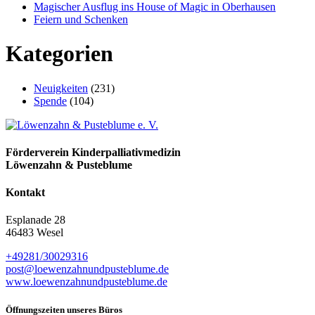
Magischer Ausflug ins House of Magic in Oberhausen
Feiern und Schenken
Kategorien
Neuigkeiten
(231)
Spende
(104)
Förderverein Kinder­palliativ­medizin
Löwenzahn & Pusteblume
Kontakt
Esplanade 28
46483 Wesel
+49281/30029316
post@loewenzahn­und­pusteblume.de
www.loewenzahnund­pusteblume.de
Öffnungszeiten unseres Büros