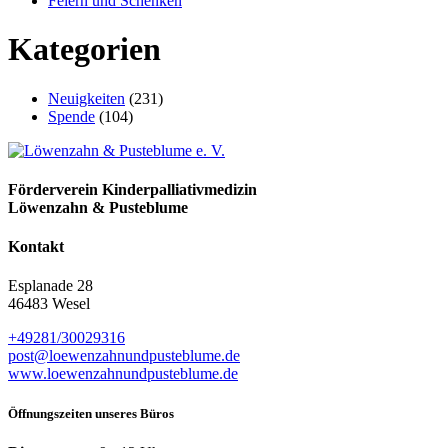
Feiern und Schenken
Kategorien
Neuigkeiten
(231)
Spende
(104)
Förderverein Kinder­palliativ­medizin
Löwenzahn & Pusteblume
Kontakt
Esplanade 28
46483 Wesel
+49281/30029316
post@loewenzahn­und­pusteblume.de
www.loewenzahnund­pusteblume.de
Öffnungszeiten unseres Büros