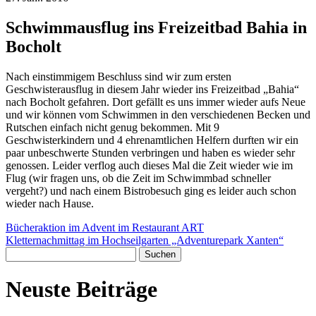
Schwimmausflug ins Freizeitbad Bahia in
Bocholt
Nach einstimmigem Beschluss sind wir zum ersten
Geschwisterausflug in diesem Jahr wieder ins Freizeitbad „Bahia“
nach Bocholt gefahren. Dort gefällt es uns immer wieder aufs Neue
und wir können vom Schwimmen in den verschiedenen Becken und
Rutschen einfach nicht genug bekommen. Mit 9
Geschwisterkindern und 4 ehrenamtlichen Helfern durften wir ein
paar unbeschwerte Stunden verbringen und haben es wieder sehr
genossen. Leider verflog auch dieses Mal die Zeit wieder wie im
Flug (wir fragen uns, ob die Zeit im Schwimmbad schneller
vergeht?) und nach einem Bistrobesuch ging es leider auch schon
wieder nach Hause.
Post
Bücheraktion im Advent im Restaurant ART
Kletternachmittag im Hochseilgarten „Adventurepark Xanten“
navigation
Suchen
nach:
Neuste Beiträge