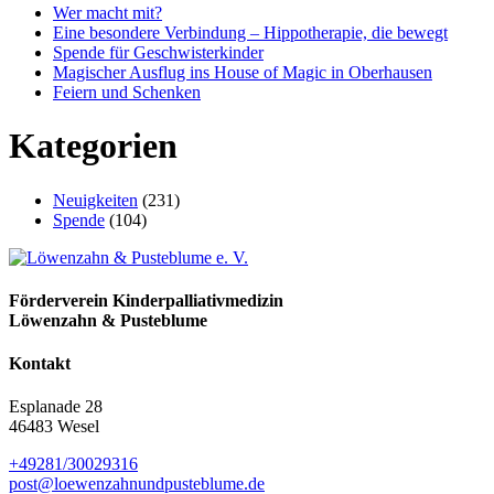
Wer macht mit?
Eine besondere Verbindung – Hippotherapie, die bewegt
Spende für Geschwisterkinder
Magischer Ausflug ins House of Magic in Oberhausen
Feiern und Schenken
Kategorien
Neuigkeiten
(231)
Spende
(104)
Förderverein Kinder­palliativ­medizin
Löwenzahn & Pusteblume
Kontakt
Esplanade 28
46483 Wesel
+49281/30029316
post@loewenzahn­und­pusteblume.de