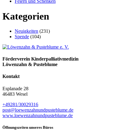
Feiern und Schenken
Kategorien
Neuigkeiten
(231)
Spende
(104)
Förderverein Kinder­palliativ­medizin
Löwenzahn & Pusteblume
Kontakt
Esplanade 28
46483 Wesel
+49281/30029316
post@loewenzahn­und­pusteblume.de
www.loewenzahnund­pusteblume.de
Öffnungszeiten unseres Büros