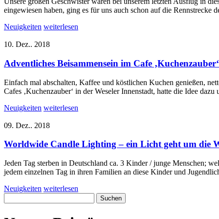
Unsere großen Geschwister waren bei unserem letzten Ausflug in dies
eingewiesen haben, ging es für uns auch schon auf die Rennstrecke
Neuigkeiten
weiterlesen
10. Dez.. 2018
Adventliches Beisammensein im Cafe ‚Kuchenzauber‘
Einfach mal abschalten, Kaffee und köstlichen Kuchen genießen, nette
Cafes ‚Kuchenzauber‘ in der Weseler Innenstadt, hatte die Idee dazu u
Neuigkeiten
weiterlesen
09. Dez.. 2018
Worldwide Candle Lighting – ein Licht geht um die W
Jeden Tag sterben in Deutschland ca. 3 Kinder / junge Menschen; wel
jedem einzelnen Tag in ihren Familien an diese Kinder und Jugendli
Neuigkeiten
weiterlesen
Suchen
nach: