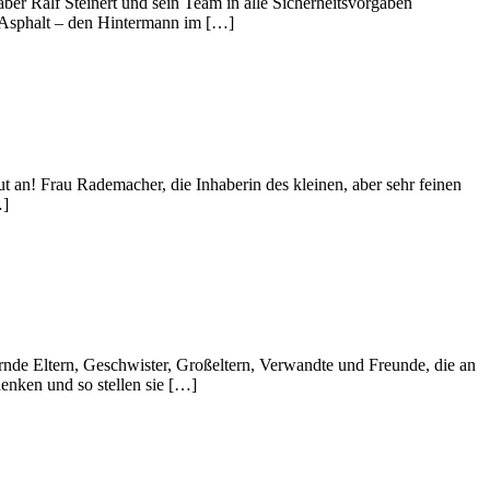
er Ralf Steinert und sein Team in alle Sicherheitsvorgaben
m Asphalt – den Hintermann im […]
t an! Frau Rademacher, die Inhaberin des kleinen, aber sehr feinen
…]
ernde Eltern, Geschwister, Großeltern, Verwandte und Freunde, die an
enken und so stellen sie […]