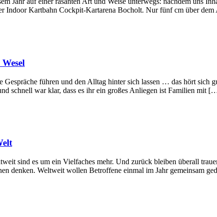
em Jahr auf einer rasanten Art und Weise unterwegs: nachdem uns Inhab
 der Indoor Kartbahn Cockpit-Kartarena Bocholt. Nur fünf cm über de
 Wesel
 Gespräche führen und den Alltag hinter sich lassen … das hört sich gu
nd schnell war klar, dass es ihr ein großes Anliegen ist Familien mit [
elt
tweit sind es um ein Vielfaches mehr. Und zurück bleiben überall trau
chen denken. Weltweit wollen Betroffene einmal im Jahr gemeinsam ged