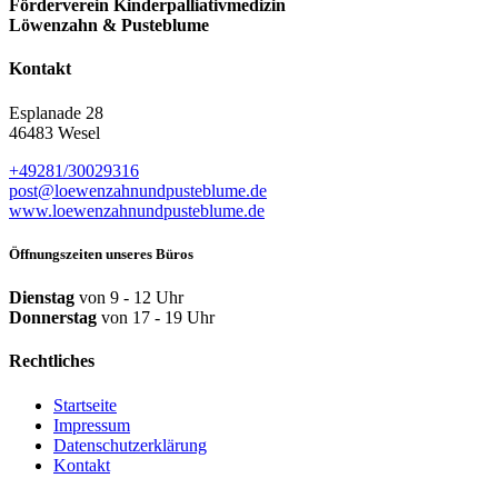
Förderverein Kinder­palliativ­medizin
Löwenzahn & Pusteblume
Kontakt
Esplanade 28
46483 Wesel
+49281/30029316
post@loewenzahn­und­pusteblume.de
www.loewenzahnund­pusteblume.de
Öffnungszeiten unseres Büros
Dienstag
von 9 - 12 Uhr
Donnerstag
von 17 - 19 Uhr
Rechtliches
Startseite
Impressum
Datenschutzerklärung
Kontakt